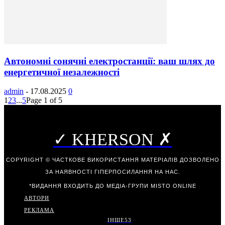
Автономні сонячні електростанції: ваш шлях до
енергетичної незалежності
admin
-
17.08.2025
0
1
2
3
...
5
Page 1 of 5
✓ KHERSON ✗
COPYRIGHT © ЧАСТКОВЕ ВИКОРИСТАННЯ МАТЕРІАЛІВ ДОЗВОЛЕНО
ЗА НАЯВНОСТІ ГІПЕРПОСИЛАННЯ НА НАС.
*ВИДАННЯ ВХОДИТЬ ДО МЕДІА-ГРУПИ
MISTO ONLINE
АВТОРИ
РЕКЛАМА
ІНШЕ
53