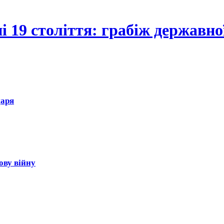
і 19 століття: грабіж державно
царя
ову війну