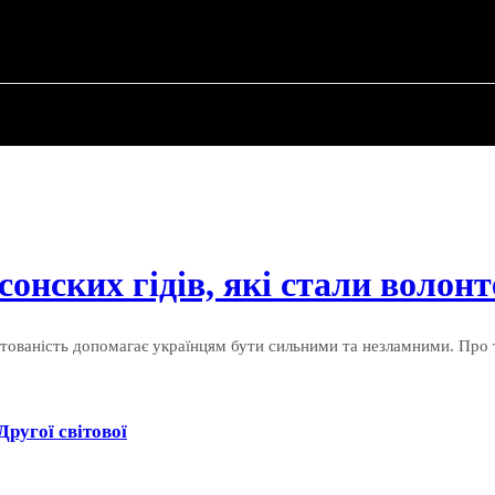
ПРО ПОЛІТИКУ
ПРО МЕРА
ВОЄННА ІСТО
рсонских гідів, які стали волон
уртованість допомагає українцям бути сильними та незламними. Про 
Другої світової