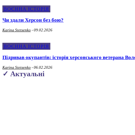
ВОЄННА ІСТОРІЯ
Чи здали Херсон без бою?
Karina Stetsenko
-
09.02.2026
ВОЄННА ІСТОРІЯ
Підривав окупантів: історія херсонського ветерана Во
Karina Stetsenko
-
06.02.2026
✓ Актуальні
Про Політику