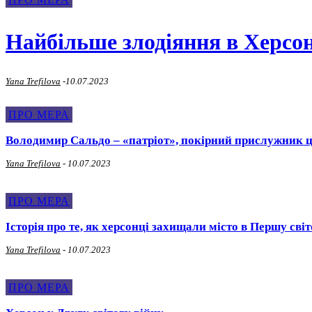
Найбільше злодіяння в Херсон
Yana Trefilova
-
10.07.2023
ПРО МЕРА
Володимир Сальдо – «патріот», покірний прислужник 
Yana Trefilova
-
10.07.2023
ПРО МЕРА
Історія про те, як херсонці захищали місто в Першу світ
Yana Trefilova
-
10.07.2023
ПРО МЕРА