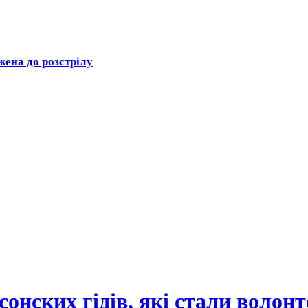
ена до розстрілу
рсонских гідів, які стали волон