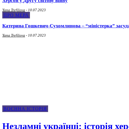
Херсон у Другу світову війну
Yana Trefilova
-
10.07.2023
ПРО МЕРА
Катерина Гошкевич-Сухомлинова – “міністерка” засудж
Yana Trefilova
-
10.07.2023
Воєнна Історія
ВОЄННА ІСТОРІЯ
Незламні українці: історія хе