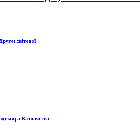
Другої світової
лодимира Казначеєва