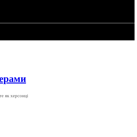
РІЯ
СТАТТІ
терами
те як херсонці