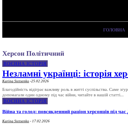
✓ KHERSON ✗
П’ятниця, 7 Серпня, 2026
ГОЛОВНА
Херсон Політичний
ВОЄННА ІСТОРІЯ
Незламні українці: історія хе
Karina Stetsenko
-
25.02.2026
Благодійність відіграє важливу роль в житті суспільства. Саме зг
допомагали один одному під час війни, читайте в нашій статті...
ВОЄННА ІСТОРІЯ
Війна та голод: повсякденний раціон херсонців під час 
Karina Stetsenko
-
17.02.2026