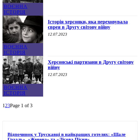
ВОЄННА
ІСТОРІЯ
Історія херсонки, яка переховувала
єврея в Другу світову війну
12.07.2023
ВОЄННА
ІСТОРІЯ
Херсонські партизани в Другу світову
війну
12.07.2023
ВОЄННА
ІСТОРІЯ
1
2
3
Page 1 of 3
Відпочинок у Трускавці в найкращих готелях: «Шале
Грааль», «Женева» та «Лісова Пісня»