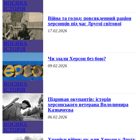
ВОЄННА
ІСТОРІЯ
Війна та голод: повсякденний раціон
херсонців під час Другої світової
17.02.2026
ВОЄННА
ІСТОРІЯ
Чи здали Херсон без бою?
09.02.2026
ВОЄННА
ІСТОРІЯ
Підривав окупантів: історія
херсонського ветерана Володимира
Казначеєва
06.02.2026
ВОЄННА
ІСТОРІЯ
Хроніки війни: як жив Херсон у Другу