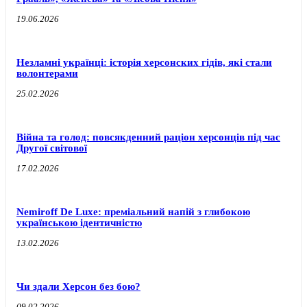
19.06.2026
Незламні українці: історія херсонских гідів, які стали
волонтерами
25.02.2026
Війна та голод: повсякденний раціон херсонців під час
Другої світової
17.02.2026
Nemiroff De Luxe: преміальний напій з глибокою
українською ідентичністю
13.02.2026
Чи здали Херсон без бою?
09.02.2026