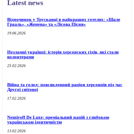
Latest news
Відпочинок у Трускавці в найкращих готелях: «Шале
Грааль», «Женева» та «Лісова Пісня»
19.06.2026
Незламні українці: історія херсонских гідів, які стали
волонтерами
25.02.2026
Війна та голод: повсякденний раціон херсонців під час
Другої світової
17.02.2026
Nemiroff De Luxe: преміальний напій з глибокою
українською ідентичністю
13.02.2026