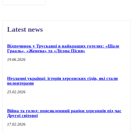
Latest news
Відпочинок у Трускавці в найкращих готелях: «Шале
Грааль», «Женева» та «Лісова Пісня»
19.06.2026
Незламні українці: історія херсонских гідів, які стали
волонтерами
25.02.2026
Війна та голод: повсякденний раціон херсонців під час
Другої світової
17.02.2026