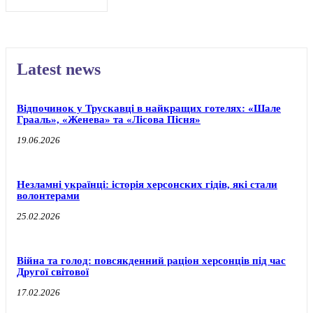
Latest news
Відпочинок у Трускавці в найкращих готелях: «Шале
Грааль», «Женева» та «Лісова Пісня»
19.06.2026
Незламні українці: історія херсонских гідів, які стали
волонтерами
25.02.2026
Війна та голод: повсякденний раціон херсонців під час
Другої світової
17.02.2026