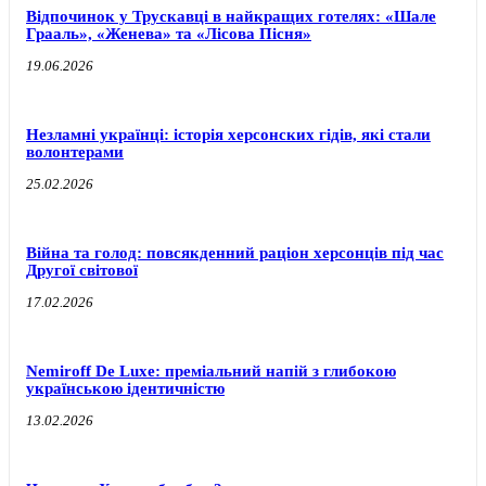
Відпочинок у Трускавці в найкращих готелях: «Шале
Грааль», «Женева» та «Лісова Пісня»
19.06.2026
Незламні українці: історія херсонских гідів, які стали
волонтерами
25.02.2026
Війна та голод: повсякденний раціон херсонців під час
Другої світової
17.02.2026
Nemiroff De Luxe: преміальний напій з глибокою
українською ідентичністю
13.02.2026