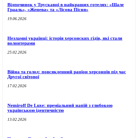
Відпочинок у Трускавці в найкращих готелях: «Шале
Грааль», «Женева» та «Лісова Пісня»
19.06.2026
Незламні українці: історія херсонских гідів, які стали
волонтерами
25.02.2026
Війна та голод: повсякденний раціон херсонців під час
Другої світової
17.02.2026
Nemiroff De Luxe: преміальний напій з глибокою
українською ідентичністю
13.02.2026