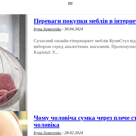
Переваги покупки меблів в інтерн
Iryna Semerenko
-
30.04.2024
Сучасний онлайн-гіпермаркет меблів КупиСтул від
вибором серед аналогічних магазинів. Пропонуємо ознайомитись з очевидними плюсами придбання меблів на сайті
Kupistul: У...
Чому чоловіча сумка через плече с
чоловіка
Iryna Semerenko
-
28.02.2024