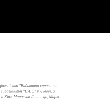
РІЯ
СТАТТІ
еціальністю "Видавнича справа та
у видавництві "ПАІС" у Львові, а
н Кінг, Мирослав Дочинець, Марія