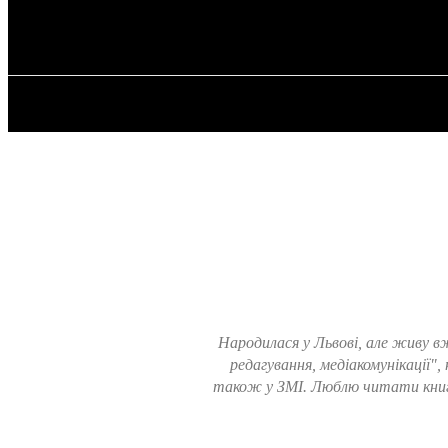
✓ KHERSON ✗
Четвер, 6 Серпня, 2026
ГОЛОВНА
Народилася у Львові, але живу в
редагування, медіакомунікації",
також у ЗМІ. Люблю читати книги