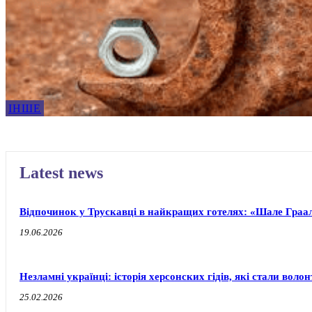
ІНШЕ
Latest news
Відпочинок у Трускавці в найкращих готелях: «Шале Граал
19.06.2026
Незламні українці: історія херсонских гідів, які стали воло
25.02.2026