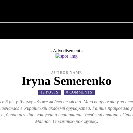
ПРО ПОЛІТИКУ
ПРО МЕРА
ВОЄННА ІСТО
- Advertisement -
AUTHOR NAME
Iryna Semerenko
12 POSTS
0 COMMENTS
же 6 рік у Луцьку - дуже люблю це місто. Маю вищу освіту за сп
 навчалася в Українській академії друкарства. Раніше працювала 
, дивитися кіно, готувати і вишивати. Улюблені автори - Стіве
Матіос. Обожнюю рок-музику.