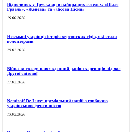
Відпочинок у Трускавці в найкращих готелях: «Шале
Грааль», «Женева» та «Лісова Пісня»
19.06.2026
Незламні українці: історія херсонских гідів, які стали
волонтерами
25.02.2026
Війна та голод: повсякденний раціон херсонців під час
Другої світової
17.02.2026
Nemiroff De Luxe: преміальний напій з глибокою
українською ідентичністю
13.02.2026