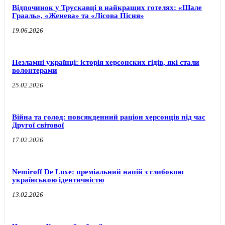
Відпочинок у Трускавці в найкращих готелях: «Шале
Грааль», «Женева» та «Лісова Пісня»
19.06.2026
Незламні українці: історія херсонских гідів, які стали
волонтерами
25.02.2026
Війна та голод: повсякденний раціон херсонців під час
Другої світової
17.02.2026
Nemiroff De Luxe: преміальний напій з глибокою
українською ідентичністю
13.02.2026