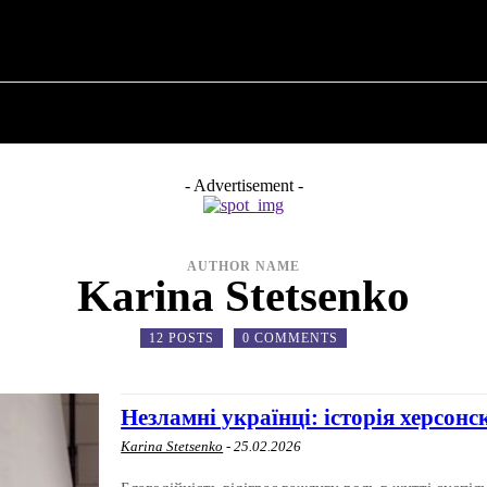
ПРО ПОЛІТИКУ
ПРО МЕРА
ВОЄННА ІСТО
- Advertisement -
AUTHOR NAME
Karina Stetsenko
12 POSTS
0 COMMENTS
Незламні українці: історія херсонс
Karina Stetsenko
-
25.02.2026