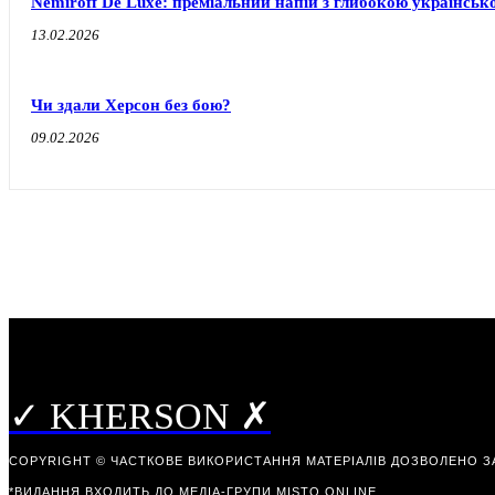
Nemiroff De Luxe: преміальний напій з глибокою українськ
13.02.2026
Чи здали Херсон без бою?
09.02.2026
✓ KHERSON ✗
COPYRIGHT © ЧАСТКОВЕ ВИКОРИСТАННЯ МАТЕРІАЛІВ ДОЗВОЛЕНО З
*ВИДАННЯ ВХОДИТЬ ДО МЕДІА-ГРУПИ
MISTO ONLINE