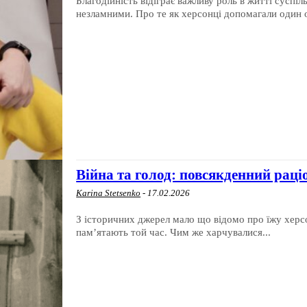
Благодійність відіграє важливу роль в житті суспі
незламними. Про те як херсонці допомагали один о
Війна та голод: повсякденний раціо
Karina Stetsenko
-
17.02.2026
З історичних джерел мало що відомо про їжу херсон
пам’ятають той час. Чим же харчувалися...