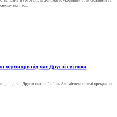
льства. Саме згуртованість допомагає українцям бути сильними та
дному під час...
н херсонців під час Другої світової
ців під час Другої світової війни. Але місцеві жителі прекрасно