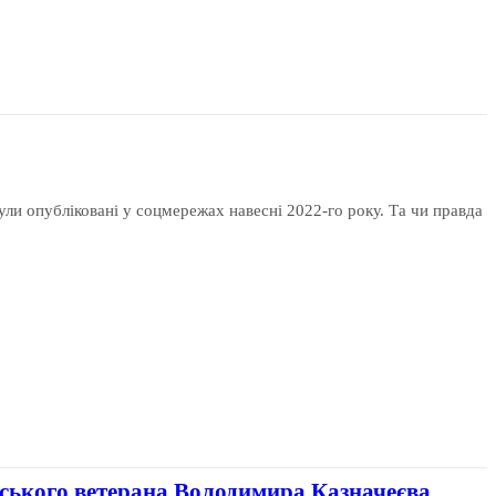
ули опубліковані у соцмережах навесні 2022-го року. Та чи правда
онського ветерана Володимира Казначеєва