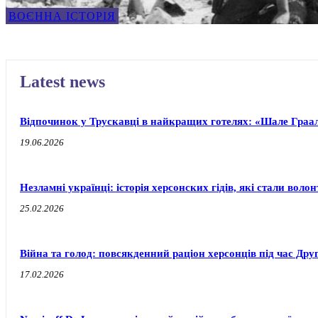
ВОЄННА ІСТОРІЯ
Latest news
Відпочинок у Трускавці в найкращих готелях: «Шале Граал
19.06.2026
Незламні українці: історія херсонских гідів, які стали воло
25.02.2026
Війна та голод: повсякденний раціон херсонців під час Друг
17.02.2026