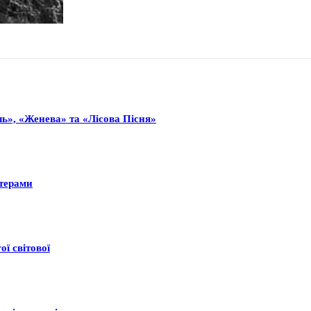
ь», «Женева» та «Лісова Пісня»
нтерами
ої світової