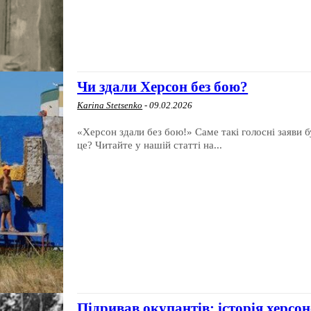
Чи здали Херсон без бою?
Karina Stetsenko
-
09.02.2026
«Херсон здали без бою!» Саме такі голосні заяви б
це? Читайте у нашій статті на...
Підривав окупантів: історія херс