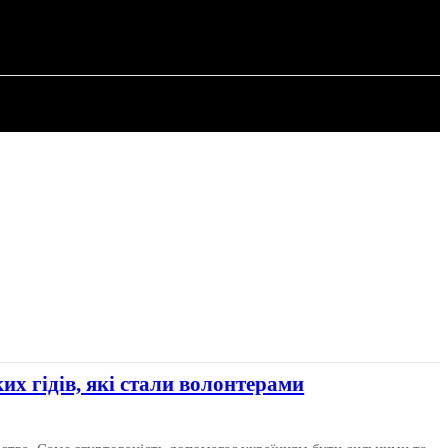
РІЯ
СТАТТІ
ких гідів, які стали волонтерами