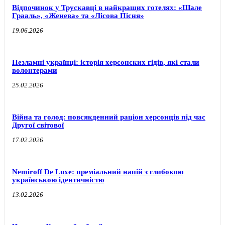
Відпочинок у Трускавці в найкращих готелях: «Шале
Грааль», «Женева» та «Лісова Пісня»
19.06.2026
Незламні українці: історія херсонских гідів, які стали
волонтерами
25.02.2026
Війна та голод: повсякденний раціон херсонців під час
Другої світової
17.02.2026
Nemiroff De Luxe: преміальний напій з глибокою
українською ідентичністю
13.02.2026