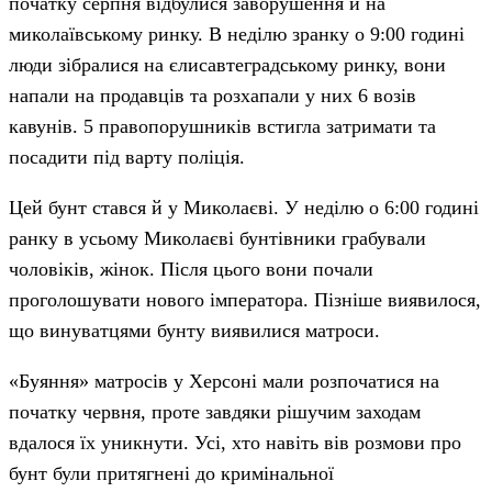
початку серпня відбулися заворушення й на
миколаївському ринку. В неділю зранку о 9:00 годині
люди зібралися на єлисавтеградському ринку, вони
напали на продавців та розхапали у них 6 возів
кавунів. 5 правопорушників встигла затримати та
посадити під варту поліція.
Цей бунт стався й у Миколаєві. У неділю о 6:00 годині
ранку в усьому Миколаєві бунтівники грабували
чоловіків, жінок. Після цього вони почали
проголошувати нового імператора. Пізніше виявилося,
що винуватцями бунту виявилися матроси.
«Буяння» матросів у Херсоні мали розпочатися на
початку червня, проте завдяки рішучим заходам
вдалося їх уникнути. Усі, хто навіть вів розмови про
бунт були притягнені до кримінальної