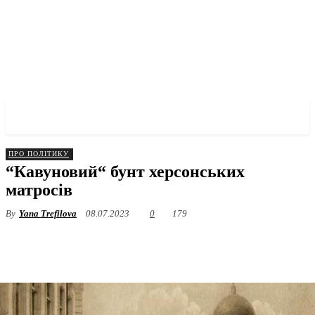
✓ KHERSON ✗
ПРО ПОЛІТИКУ
“Кавуновий“ бунт херсонських
матросів
By
Yana Trefilova
08.07.2023
0
179