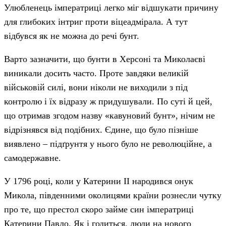
Улюбленець імператриці легко міг відшукати причину
для глибоких інтриг проти віцеадмірала. А тут
відбувся як не можна до речі бунт.
Варто зазначити, що бунти в Херсоні та Миколаєві
виникали досить часто. Проте завдяки великій
військовій силі, вони ніколи не виходили з під
контролю і їх відразу ж придушували. По суті й цей,
що отримав згодом назву «кавуновий бунт», нічим не
відрізнявся від подібних. Єдине, що було пізніше
виявлено – підґрунтя у нього було не революційне, а
самодержавне.
У 1796 році, коли у Катерини II народився онук
Микола, південними околицями країни рознесли чутку
про те, що престол скоро займе син імператриці
Катерини Павло. Як і годиться, люди на нового