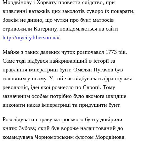
Мордвінову і Хорвату провести слідство, при
виявленні ватажків цих заколотів суворо їх покарати.
Зовсім не дивно, що чутки про бунт матросів
стривожили Катерину, повідомляється на сайті
http://mycity.kherson.ua/
.
Майже з таких далеких чуток розпочався 1773 рік.
Саме тоді відбувся найкривавіший в історії за
правління імператриці бунт. Омелян Пугачов був
головним у ньому. У той час відбувалась французька
революція, ідеї якої рознесло по Європі. Тому
зазначеним особам потрібно було якомога швидше
виконати наказ імператриці та придушити бунт.
Розслідувати справу матроського бунту довірили
князю Зубову, який був вороже налаштований до
командувача Чорноморським флотом Мордвінова.