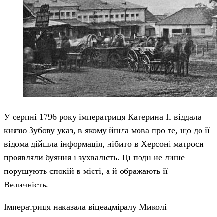
У серпні 1796 року імператриця Катерина II віддала
князю Зубову указ, в якому йшла мова про те, що до її
відома дійшла інформація, нібито в Херсоні матроси
проявляли буяння і зухвалість. Ці події не лише
порушують спокій в місті, а й ображають її
Величність.
Імператриця наказала віцеадміралу Миколі