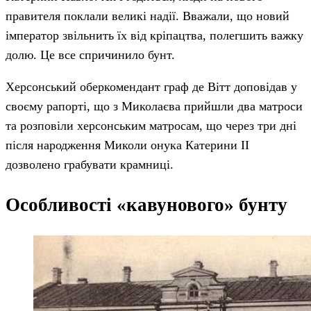
правителя поклали великі надії. Вважали, що новий
імператор звільнить їх від кріпацтва, полегшить важку
долю. Це все спричинило бунт.
Херсонський оберкомендант граф де Вітт доповідав у
своєму рапорті, що з Миколаєва прийшли два матроси
та розповіли херсонським матросам, що через три дні
після народження Миколи онука Катерини II
дозволено грабувати крамниці.
Особливості «кавунового» бунту