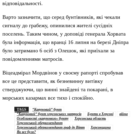
відповідальності.
Варто зазначити, що серед бунтівників, які чекали
сигналу до грабежу, опинилися жителі сусідніх
поселень. Таким чином, у доповіді генерала Хорвата
була інформація, що вранці 16 липня на березі Дніпра
було затримано 6 осіб з Олешок, які приїхали за
повідомленнями матросів.
Віцеадмірал Мордвінов у своєму рапорті спробував
все це представити, як безневинну витівку
стверджуючи, що винні знайдені та покарані, в
морських казармах все тихо і спокійно.
TAGS
“Кавуновий“ бунт
“Кавуновий“ бунт херсонських матросів
Бунти в Херсоні
війна
Особливості «кавунового» бунту
Херсонська область
Херсонський оберкомендант
Херсонський оберкомендант граф де Вітт
Херсонщина
Як все було?