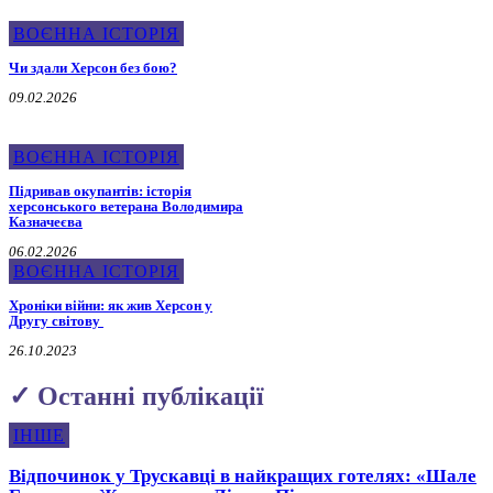
ВОЄННА ІСТОРІЯ
Чи здали Херсон без бою?
09.02.2026
ВОЄННА ІСТОРІЯ
Підривав окупантів: історія
херсонського ветерана Володимира
Казначеєва
06.02.2026
ВОЄННА ІСТОРІЯ
Хроніки війни: як жив Херсон у
Другу світову
26.10.2023
✓ Останні публікації
ІНШЕ
Відпочинок у Трускавці в найкращих готелях: «Шале