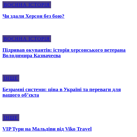
ВОЄННА ІСТОРІЯ
Чи здали Херсон без бою?
ВОЄННА ІСТОРІЯ
Підривав окупантів: історія херсонського ветерана
Володимира Казначеєва
ІНШЕ
Безрамні системи: ціна в Україні та переваги для
вашого об’єкта
ІНШЕ
VIP Тури на Мальдіви вiд Viko Travel