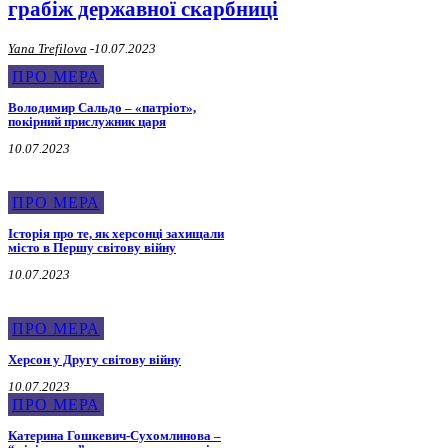
грабіж державної скарбниці
Yana Trefilova
-
10.07.2023
ПРО МЕРА
Володимир Сальдо – «патріот»,
покірний прислужник царя
10.07.2023
ПРО МЕРА
Історія про те, як херсонці захищали
місто в Першу світову війну
10.07.2023
ПРО МЕРА
Херсон у Другу світову війну
10.07.2023
ПРО МЕРА
Катерина Гошкевич-Сухомлинова –