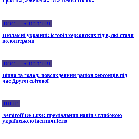
Грааль», «Женева» та «Лісова Пісня»
ВОЄННА ІСТОРІЯ
Незламні українці: історія херсонских гідів, які стали
волонтерами
ВОЄННА ІСТОРІЯ
Війна та голод: повсякденний раціон херсонців під
час Другої світової
ІНШЕ
Nemiroff De Luxe: преміальний напій з глибокою
українською ідентичністю