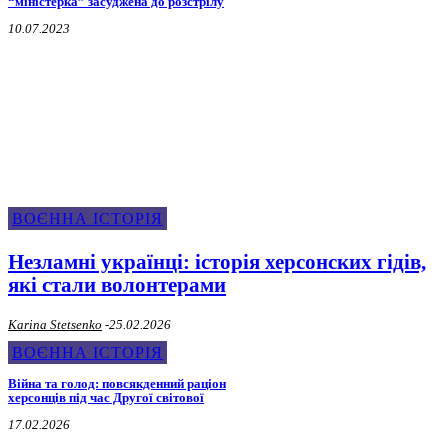
“міністерка” засуджена до розстрілу
10.07.2023
Воєнна Історія
ВОЄННА ІСТОРІЯ
Незламні українці: історія херсонских гідів,
які стали волонтерами
Karina Stetsenko
-
25.02.2026
ВОЄННА ІСТОРІЯ
Війна та голод: повсякденний раціон
херсонців під час Другої світової
17.02.2026